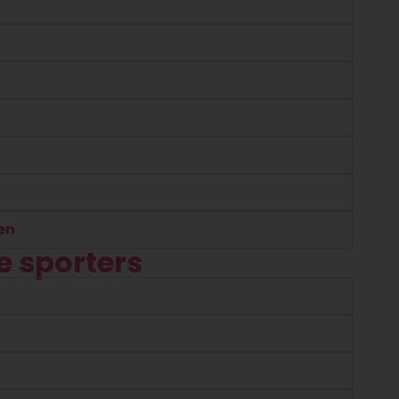
en
 sporters