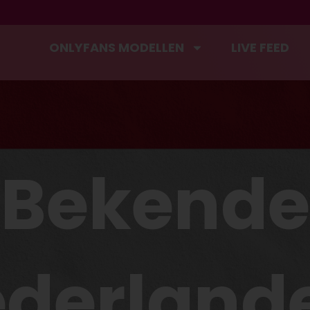
ONLYFANS MODELLEN
LIVE FEED
Bekende
derland