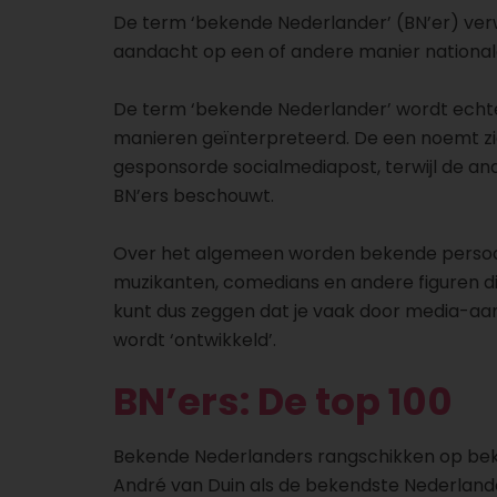
De term ‘bekende Nederlander’ (BN’er) ver
aandacht op een of andere manier national
De term ‘bekende Nederlander’ wordt echte
manieren geïnterpreteerd. De een noemt zic
gesponsorde socialmediapost, terwijl de ande
BN’ers beschouwt.
Over het algemeen worden bekende persoonl
muzikanten, comedians en andere figuren d
kunt dus zeggen dat je vaak door media-aa
wordt ‘ontwikkeld’.
BN’ers: De top 100
Bekende Nederlanders rangschikken op beke
André van Duin als de bekendste Nederlande