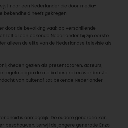
wijst naar een Nederlander die door media-
e bekendheid heeft gekregen.
r door de bevolking vaak op verschillende
hzelf al een bekende Nederlander bij zijn eerste
r alleen de elite van de Nederlandse televisie als
ijkheden gezien als presentatoren, acteurs,
ie regelmatig in de media besproken worden. Je
ndacht van buitenaf tot bekende Nederlander
ndheid is onmogelijk. De oudere generatie kan
r beschouwen, terwijl de jongere generatie Enzo