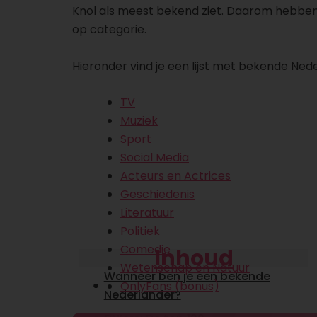
Knol als meest bekend ziet. Daarom hebben
op categorie.
Hieronder vind je een lijst met bekende Ned
TV
Muziek
Sport
Social Media
Acteurs en Actrices
Geschiedenis
Literatuur
Politiek
Comedie
Inhoud
Wetenschap en Natuur
Wanneer ben je een bekende
OnlyFans (bonus)
Nederlander?