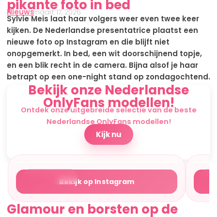
pikante foto in bed
Nieuws
maart 17, 2026
Sylvie Meis laat haar volgers weer even twee keer
kijken. De Nederlandse presentatrice plaatst een
nieuwe foto op Instagram en die blijft niet
onopgemerkt. In bed, een wit doorschijnend topje,
en een blik recht in de camera. Bijna alsof je haar
betrapt op een one-night stand op zondagochtend.
Bekijk onze Nederlandse
OnlyFans modellen!
Ontdek onze uitgebreide selectie van de beste
Nederlandse OnlyFans modellen!
Kijk nu
Instagram
Bekijk op Instagram
Glamour en borsten op de