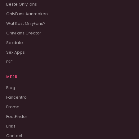
Beste OnlyFans
OnlyFans Aanmaken
Wat Kost OnlyFans?
OnlyFans Creator
Sexdate
Sex Apps
F2F
MEER
Blog
Fancentro
Erome
FeetFinder
Links
Contact